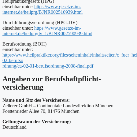
Heilpraktikergesetz (HPG)
einsehbar unter:
https://www.gesetze-im-
internet.de/heilprg/BJNR002510939.html
Durchführungsverordnung (HPG-DV)
einsehbar unter:
https://www.gesetze-im-
internet.de/heilprgdv_1/BJNR002590939.html
Berufsordnung (BOH)
einsehbar unter:
https://www.heilpraktiker.org/files/seiteninhalt/inhaltsseiten/c_fuer_he
02-berufso
rdnung/ca-02-01-berufsordnung-2008-final.pdf
Angaben zur Berufs­haftpflicht­
versicherung
Name und Sitz des Versicherers:
Zellerer GmbH – Continentale Landesdirektion München
Forstenrieder Allee 70, 81476 München
Geltungsraum der Versicherung:
Deutschland